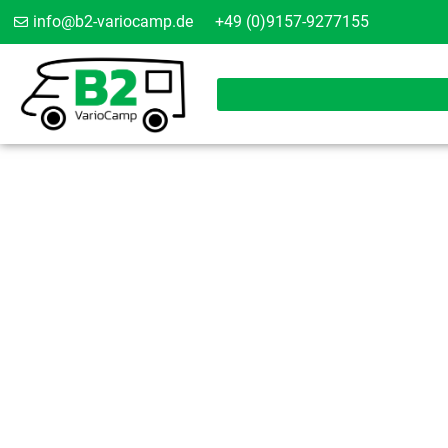
info@b2-variocamp.de
+49 (0)9157-9277155
ABSTELLPLÄTZ