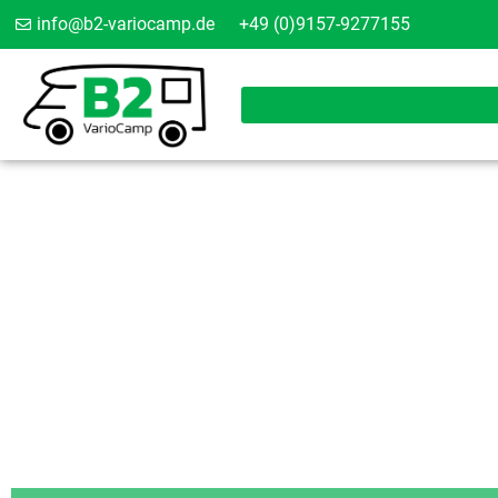
info@b2-variocamp.de
+49 (0)9157-9277155