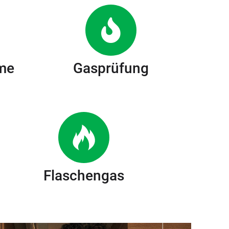
me
Gasprüfung
Flaschengas